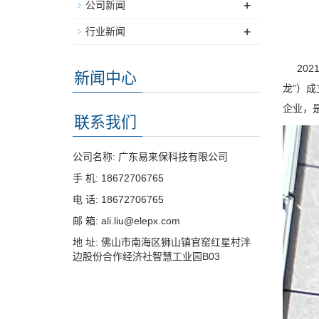
+
公司新闻
+
行业新闻
202
新闻中心
龙”）
企业，
联系我们
公司名称: 广东易来保科技有限公司
手 机: 18672706765
电 话: 18672706765
邮 箱: ali.liu@elepx.com
地 址: 佛山市南海区狮山镇官窑红星村泮
边股份合作经济社智慧工业园B03