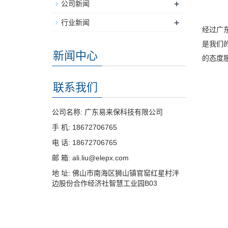
+
公司新闻
+
行业新闻
经过广
是我们
新闻中心
的态度
联系我们
公司名称: 广东易来保科技有限公司
手 机: 18672706765
电 话: 18672706765
邮 箱: ali.liu@elepx.com
地 址: 佛山市南海区狮山镇官窑红星村泮
边股份合作经济社智慧工业园B03